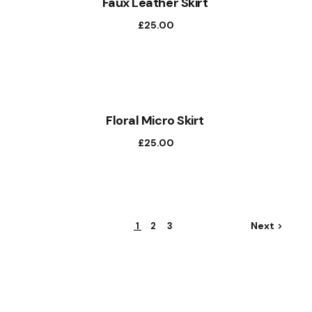
Faux Leather Skirt
£
25.00
Floral Micro Skirt
£
25.00
Next
1
2
3